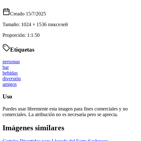
Creado
15/7/2025
Tamaño:
1024
×
1536
пикселей
Proporción:
1:1.50
Etiquetas
personas
bar
bebidas
diversión
amigos
Uso
Puedes usar libremente esta imagen para fines comerciales y no
comerciales. La atribución no es necesaria pero se aprecia.
Imágenes similares