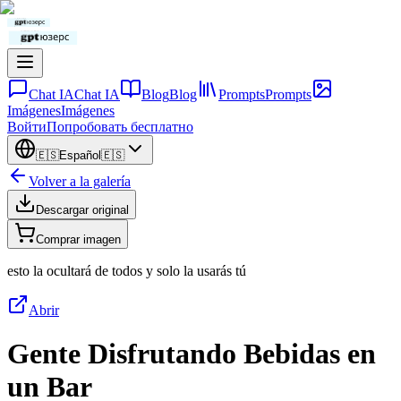
Chat IA
Chat IA
Blog
Blog
Prompts
Prompts
Imágenes
Imágenes
Войти
Попробовать бесплатно
🇪🇸
Español
🇪🇸
Volver a la galería
Descargar original
Comprar imagen
esto la ocultará de todos y solo la usarás tú
Abrir
Gente Disfrutando Bebidas en
un Bar