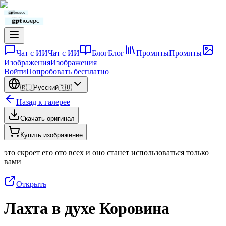
Чат с ИИ
Чат с ИИ
Блог
Блог
Промпты
Промпты
Изображения
Изображения
Войти
Попробовать бесплатно
🇷🇺
Русский
🇷🇺
Назад к галерее
Скачать оригинал
Купить изображение
это скроет его ото всех и оно станет использоваться только
вами
Открыть
Лахта в духе Коровина