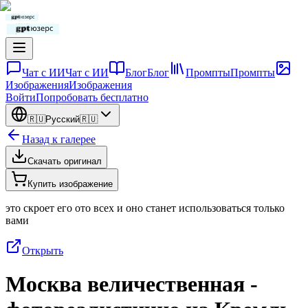
Чат с ИИ
Чат с ИИ
Блог
Блог
Промпты
Промпты
Изображения
Изображения
Войти
Попробовать бесплатно
🇷🇺
Русский
🇷🇺
Назад к галерее
Скачать оригинал
Купить изображение
это скроет его ото всех и оно станет использоваться только
вами
Открыть
Москва величественная -