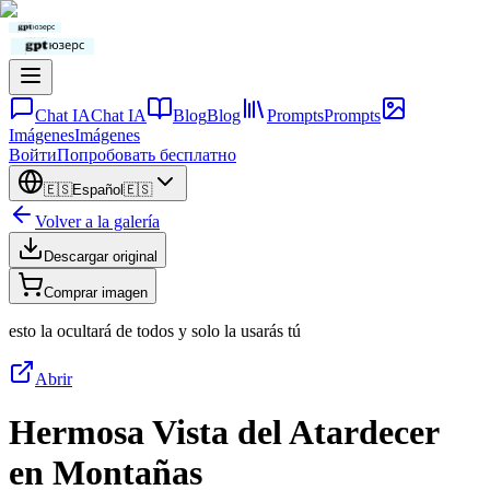
Chat IA
Chat IA
Blog
Blog
Prompts
Prompts
Imágenes
Imágenes
Войти
Попробовать бесплатно
🇪🇸
Español
🇪🇸
Volver a la galería
Descargar original
Comprar imagen
esto la ocultará de todos y solo la usarás tú
Abrir
Hermosa Vista del Atardecer
en Montañas