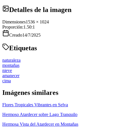
Detalles de la imagen
Dimensiones
1536 × 1024
Proporción:
1.50
:1
Creado
14/7/2025
Etiquetas
naturaleza
montañas
nieve
amanecer
cima
Imágenes similares
Flores Tropicales Vibrantes en Selva
Hermoso Atardecer sobre Lago Tranquilo
Hermosa Vista del Atardecer en Montañas