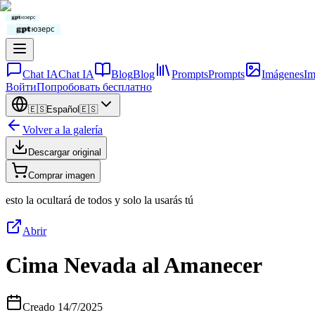
Chat IA
Chat IA
Blog
Blog
Prompts
Prompts
Imágenes
Im
Войти
Попробовать бесплатно
🇪🇸
Español
🇪🇸
Volver a la galería
Descargar original
Comprar imagen
esto la ocultará de todos y solo la usarás tú
Abrir
Cima Nevada al Amanecer
Creado
14/7/2025