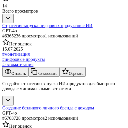
14
Всего просмотров
Стратегия запуска цифровых продуктов с ИИ
GPT-4o
#
636523
6
просмотров
1
использований
Нет оценок
15.07.2025
#
монетизация
#
цифровые продукты
#
автоматизация
Открыть
Копировать
Оценить
Создайте стратегию запуска ИИ-продуктов для быстрого
дохода с минимальными затратами.
Создание безликого личного бренда с доходом
GPT-4o
#
570372
8
просмотров
2
использований
Нет оценок