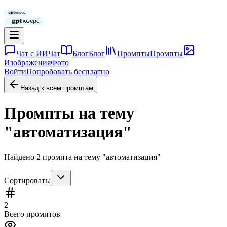
Чат с ИИ
Чат
Блог
Блог
Промпты
Промпты
Изображения
Фото
Войти
Попробовать бесплатно
Назад к всем промптам
Промпты на тему
"
автоматизация
"
Найдено
2
промпта
на тему "
автоматизация
"
Сортировать:
2
Всего промптов