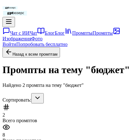
Чат с ИИ
Чат
Блог
Блог
Промпты
Промпты
Изображения
Фото
Войти
Попробовать бесплатно
Назад к всем промптам
Промпты на тему "
бюджет
"
Найдено
2
промпта
на тему "
бюджет
"
Сортировать:
2
Всего промптов
8