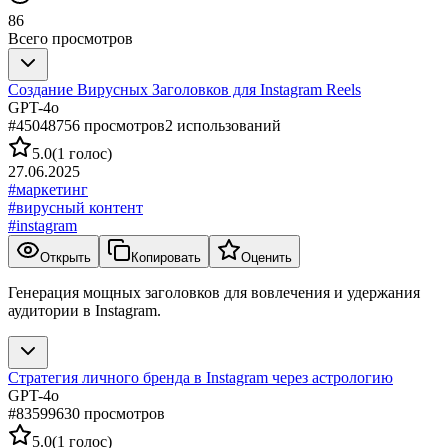
86
Всего просмотров
Создание Вирусных Заголовков для Instagram Reels
GPT-4o
#
450487
56
просмотров
2
использований
5.0
(
1
голос
)
27.06.2025
#
маркетинг
#
вирусный контент
#
instagram
Открыть
Копировать
Оценить
Генерация мощных заголовков для вовлечения и удержания
аудитории в Instagram.
Стратегия личного бренда в Instagram через астрологию
GPT-4o
#
835996
30
просмотров
5.0
(
1
голос
)