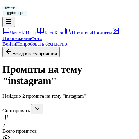
Чат с ИИ
Чат
Блог
Блог
Промпты
Промпты
Изображения
Фото
Войти
Попробовать бесплатно
Назад к всем промптам
Промпты на тему
"
instagram
"
Найдено
2
промпта
на тему "
instagram
"
Сортировать:
2
Всего промптов