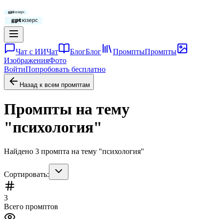
Чат с ИИ
Чат
Блог
Блог
Промпты
Промпты
Изображения
Фото
Войти
Попробовать бесплатно
Назад к всем промптам
Промпты на тему
"
психология
"
Найдено
3
промпта
на тему "
психология
"
Сортировать:
3
Всего промптов