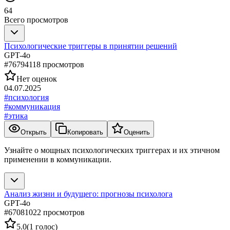
64
Всего просмотров
Психологические триггеры в принятии решений
GPT-4o
#
767941
18
просмотров
Нет оценок
04.07.2025
#
психология
#
коммуникация
#
этика
Открыть
Копировать
Оценить
Узнайте о мощных психологических триггерах и их этичном
применении в коммуникации.
Анализ жизни и будущего: прогнозы психолога
GPT-4o
#
670810
22
просмотров
5.0
(
1
голос
)